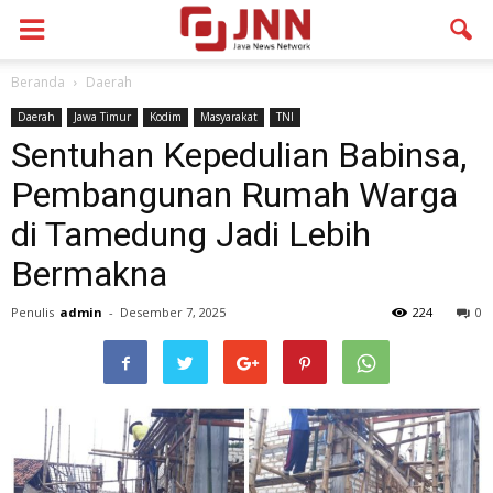
Beranda
Daerah
Daerah
Jawa Timur
Kodim
Masyarakat
TNI
Sentuhan Kepedulian Babinsa,
Pembangunan Rumah Warga
di Tamedung Jadi Lebih
Bermakna
Penulis
admin
-
Desember 7, 2025
224
0