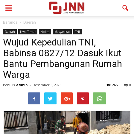
Beranda
Daerah
Daerah
Jawa Timur
Kodim
Masyarakat
TNI
Wujud Kepedulian TNI,
Babinsa 0827/12 Dasuk Ikut
Bantu Pembangunan Rumah
Warga
Penulis
admin
-
Desember 5, 2025
265
0