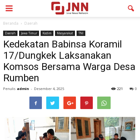
Beranda
Daerah
Daerah
Jawa Timur
Kodim
Masyarakat
TNI
Kedekatan Babinsa Koramil
17/Dungkek Laksanakan
Komsos Bersama Warga Desa
Rumben
Penulis
admin
-
Desember 4, 2025
221
0