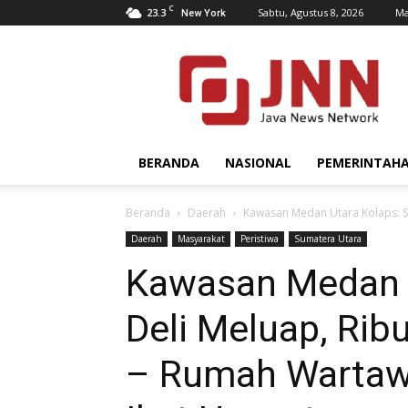
C
23.3
Sabtu, Agustus 8, 2026
Ma
New York
JNN.co.id
BERANDA
NASIONAL
PEMERINTAH
Beranda
Daerah
Kawasan Medan Utara Kolaps: S
Daerah
Masyarakat
Peristiwa
Sumatera Utara
Kawasan Medan U
Deli Meluap, Ri
– Rumah Wartaw