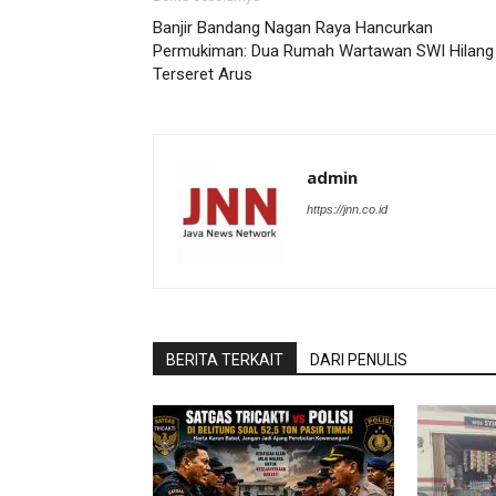
Banjir Bandang Nagan Raya Hancurkan
Permukiman: Dua Rumah Wartawan SWI Hilang
Terseret Arus
admin
https://jnn.co.id
BERITA TERKAIT
DARI PENULIS