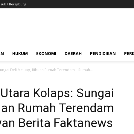
suk / Bergabung
AN
HUKUM
EKONOMI
DAERAH
PENDIDIKAN
PER
ungai Deli Meluap, Ribuan Rumah Terendam – Rumah...
tara Kolaps: Sungai
buan Rumah Terendam
an Berita Faktanews