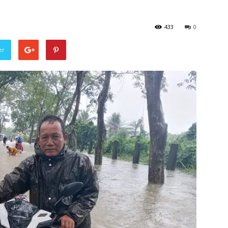
433
0
er