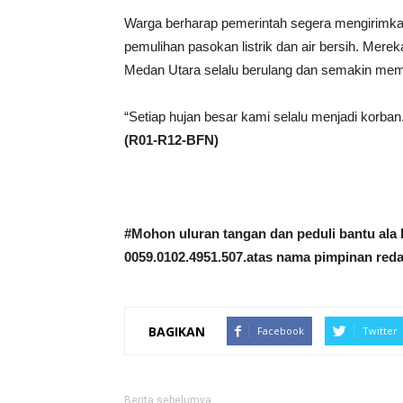
Warga berharap pemerintah segera mengirimkan 
pemulihan pasokan listrik dan air bersih. Mer
Medan Utara selalu berulang dan semakin mem
“Setiap hujan besar kami selalu menjadi korban
(R01-R12-BFN)
#Mohon uluran tangan dan peduli bantu ala k
0059.0102.4951.507.atas nama pimpinan reda
BAGIKAN
Facebook
Twitter
Berita sebelumya