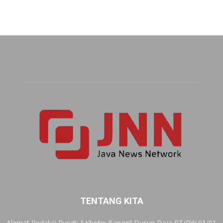
TENTANG KITA
Alamat Redaksi Pusat: Jl.Khotip Banggil Dusun Daja RT/RW.01/01