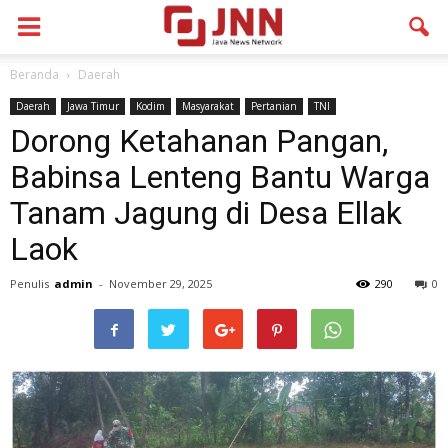
Beranda
Daerah
Daerah
Jawa Timur
Kodim
Masyarakat
Pertanian
TNI
Dorong Ketahanan Pangan,
Babinsa Lenteng Bantu Warga
Tanam Jagung di Desa Ellak
Laok
Penulis
admin
-
November 29, 2025
290
0