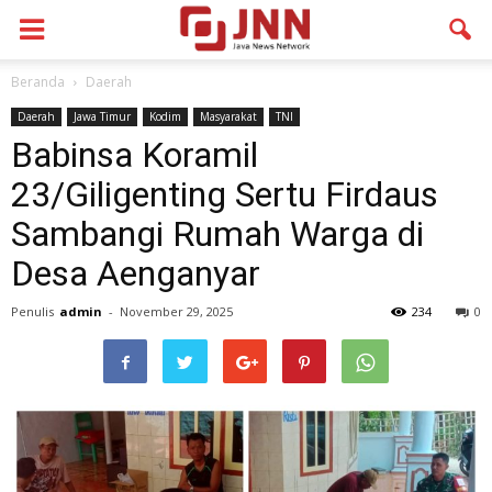
Beranda
Daerah
Daerah
Jawa Timur
Kodim
Masyarakat
TNI
Babinsa Koramil
23/Giligenting Sertu Firdaus
Sambangi Rumah Warga di
Desa Aenganyar
Penulis
admin
-
November 29, 2025
234
0