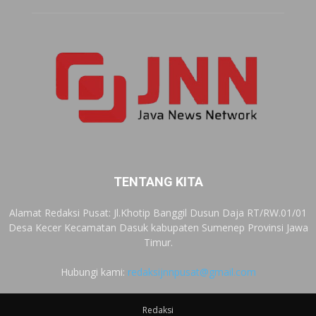
TENTANG KITA
Alamat Redaksi Pusat: Jl.Khotip Banggil Dusun Daja RT/RW.01/01
Desa Kecer Kecamatan Dasuk kabupaten Sumenep Provinsi Jawa
Timur.
Hubungi kami:
redaksijnnpusat@gmail.com
Redaksi