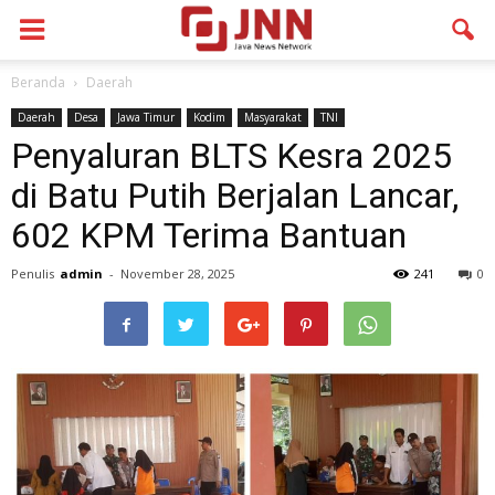
Beranda
Daerah
Daerah
Desa
Jawa Timur
Kodim
Masyarakat
TNI
Penyaluran BLTS Kesra 2025
di Batu Putih Berjalan Lancar,
602 KPM Terima Bantuan
Penulis
admin
-
November 28, 2025
241
0