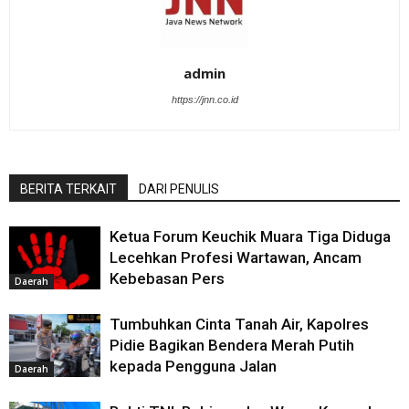
admin
https://jnn.co.id
BERITA TERKAIT
DARI PENULIS
Ketua Forum Keuchik Muara Tiga Diduga
Lecehkan Profesi Wartawan, Ancam
Kebebasan Pers
Daerah
‎Tumbuhkan Cinta Tanah Air, Kapolres
Pidie Bagikan Bendera Merah Putih
kepada Pengguna Jalan
Daerah