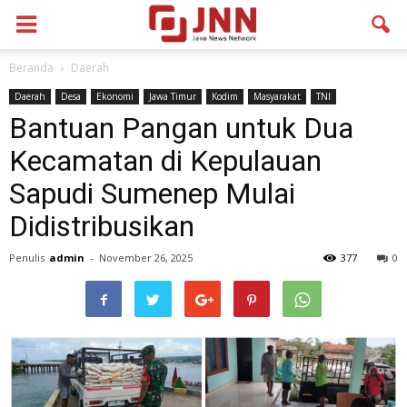
Beranda
Daerah
Daerah
Desa
Ekonomi
Jawa Timur
Kodim
Masyarakat
TNI
Bantuan Pangan untuk Dua
Kecamatan di Kepulauan
Sapudi Sumenep Mulai
Didistribusikan
Penulis
admin
-
November 26, 2025
377
0