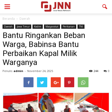
Beranda
Daerah
Daerah
Jawa Timur
Kodim
Masyarakat
Perikanan
TNI
Bantu Ringankan Beban
Warga, Babinsa Bantu
Perbaikan Kapal Milik
Warganya
Penulis
admin
-
November 24, 2025
244
0