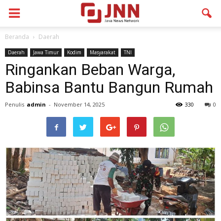
Beranda
Daerah
Daerah
Jawa Timur
Kodim
Masyarakat
TNI
Ringankan Beban Warga,
Babinsa Bantu Bangun Rumah
Penulis
admin
-
November 14, 2025
330
0