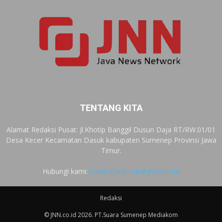
TENTANG KITA
Alamat Redaksi Pusat: Jl.Khotip Banggil Dusun Daja RT/RW.01/01
Desa Kecer Kecamatan Dasuk kabupaten Sumenep Provinsi Jawa
Timur.
Hubungi kami:
redaksijnnpusat@gmail.com
Redaksi
© JNN.co.id 2026. PT.Suara Sumenep Mediakom