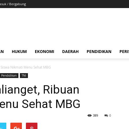
suk / Bergabung
AN
HUKUM
EKONOMI
DAERAH
PENDIDIKAN
PER
an Siswa Nikmati Menu Sehat MBG
Pendidikan
TNI
alianget, Ribuan
Menu Sehat MBG
389
0
er