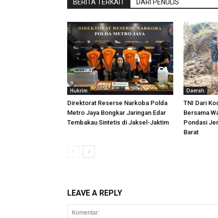
BERITA TERKAIT
DARI PENULIS
Hukrim
Daerah
Direktorat Reserse Narkoba Polda
TNI Dari K
Metro Jaya Bongkar Jaringan Edar
Bersama Wa
Tembakau Sintetis di Jaksel-Jaktim
Pondasi Je
Barat
LEAVE A REPLY