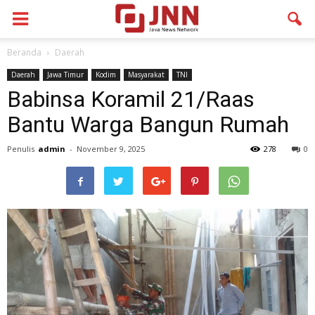
Beranda
Daerah
Daerah
Jawa Timur
Kodim
Masyarakat
TNI
Babinsa Koramil 21/Raas
Bantu Warga Bangun Rumah
Penulis
admin
-
November 9, 2025
278
0