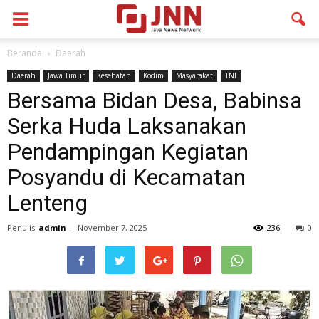
Beranda
Daerah
Daerah
Jawa Timur
Kesehatan
Kodim
Masyarakat
TNI
Bersama Bidan Desa, Babinsa
Serka Huda Laksanakan
Pendampingan Kegiatan
Posyandu di Kecamatan
Lenteng
Penulis
admin
-
November 7, 2025
236
0