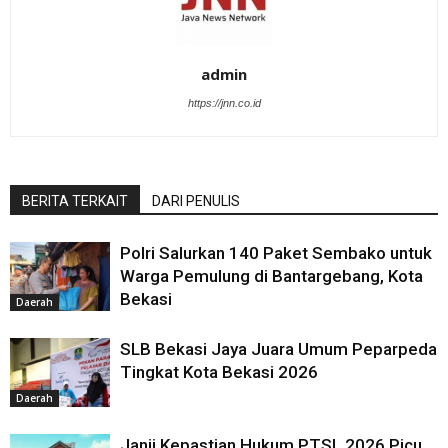
admin
https://jnn.co.id
BERITA TERKAIT
DARI PENULIS
Polri Salurkan 140 Paket Sembako untuk
Warga Pemulung di Bantargebang, Kota
Bekasi
Daerah
SLB Bekasi Jaya Juara Umum Peparpeda
Tingkat Kota Bekasi 2026
Daerah
Janji Kepastian Hukum PTSL 2026 Picu