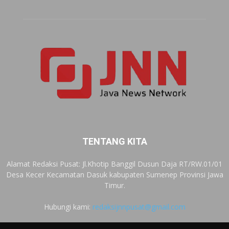
TENTANG KITA
Alamat Redaksi Pusat: Jl.Khotip Banggil Dusun Daja RT/RW.01/01
Desa Kecer Kecamatan Dasuk kabupaten Sumenep Provinsi Jawa
Timur.
Hubungi kami:
redaksijnnpusat@gmail.com