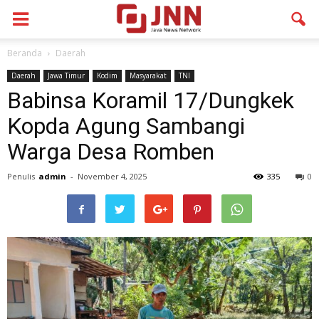
Beranda
Daerah
Daerah
Jawa Timur
Kodim
Masyarakat
TNI
Babinsa Koramil 17/Dungkek
Kopda Agung Sambangi
Warga Desa Romben
Penulis
admin
-
November 4, 2025
335
0