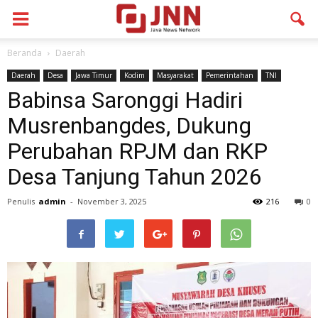
Beranda
Daerah
Daerah
Desa
Jawa Timur
Kodim
Masyarakat
Pemerintahan
TNI
Babinsa Saronggi Hadiri
Musrenbangdes, Dukung
Perubahan RPJM dan RKP
Desa Tanjung Tahun 2026
Penulis
admin
-
November 3, 2025
216
0