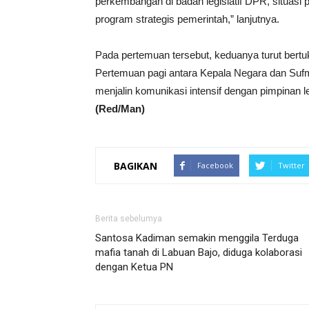
perkembangan di badan legislatif DPR, situasi 
program strategis pemerintah,” lanjutnya.
Pada pertemuan tersebut, keduanya turut ber
Pertemuan pagi antara Kepala Negara dan Suf
menjalin komunikasi intensif dengan pimpinan le
(Red/Man)
BAGIKAN
Facebook
Twitter
Berita sebelumya
Santosa Kadiman semakin menggila Terduga
mafia tanah di Labuan Bajo, diduga kolaborasi
dengan Ketua PN