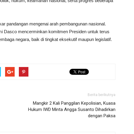
politik, hukum, keamanan nasional, serta progres beberapa
tukar pandangan mengenai arah pembangunan nasional.
mi Dasco mencerminkan komitmen Presiden untuk terus
mbaga negara, baik di tingkat eksekutif maupun legislatif.
Berita berikutnya
Mangkir 2 Kali Panggilan Kepolisian, Kuasa
Hukum IWD Minta Angga Susanto Dihadirkan
dengan Paksa