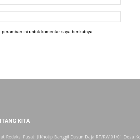
 peramban ini untuk komentar saya berikutnya.
NTANG KITA
at Redaksi Pusat: Jl.Khotip Banggil Dusun Daja RT/RW.01/01 Desa