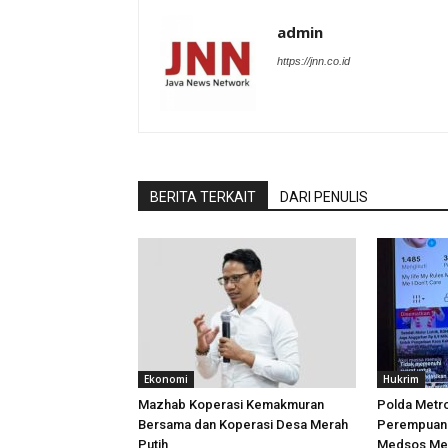
admin
https://jnn.co.id
BERITA TERKAIT
DARI PENULIS
Ekonomi
Hukrim
Mazhab Koperasi Kemakmuran
Polda Metr
Bersama dan Koperasi Desa Merah
Perempuan 
Putih
Medsos Men