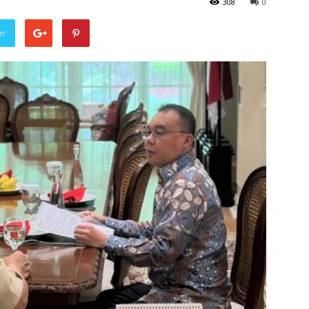
308
0
er