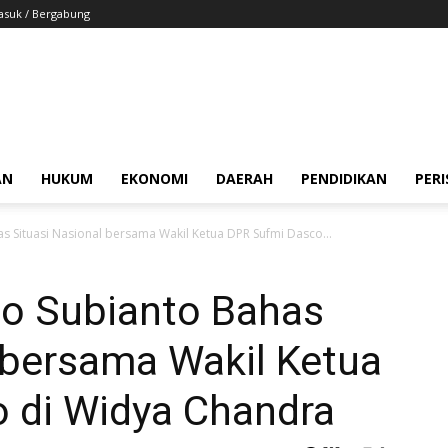
suk / Bergabung
AN
HUKUM
EKONOMI
DAERAH
PENDIDIKAN
PER
 Situasi Nasional bersama Wakil Ketua DPR Sufmi Dasco...
o Subianto Bahas
 bersama Wakil Ketua
 di Widya Chandra