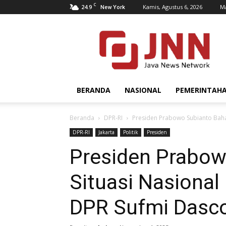
C
24.9
Kamis, Agustus 6, 2026
Ma
New York
JNN.co.id
BERANDA
NASIONAL
PEMERINTAH
Beranda
DPR-RI
Presiden Prabowo Subianto Bahas
DPR-RI
Jakarta
Politik
Presiden
Presiden Prabow
Situasi Nasional
DPR Sufmi Dasco