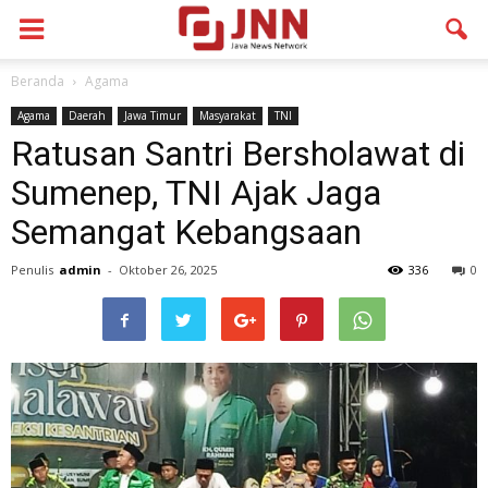
Beranda
Agama
Agama
Daerah
Jawa Timur
Masyarakat
TNI
Ratusan Santri Bersholawat di
Sumenep, TNI Ajak Jaga
Semangat Kebangsaan
Penulis
admin
-
Oktober 26, 2025
336
0