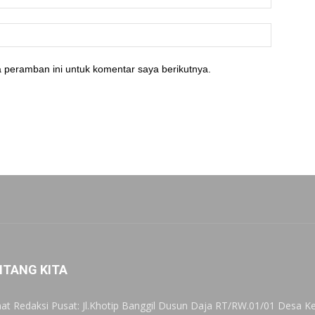
 peramban ini untuk komentar saya berikutnya.
NTANG KITA
at Redaksi Pusat: Jl.Khotip Banggil Dusun Daja RT/RW.01/01 Desa