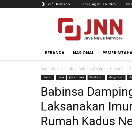
C
25
Kamis, Agustus 6, 2026
Mas
New York
JNN.co.id
BERANDA
NASIONAL
PEMERINTAH
Beranda
Daerah
Babinsa Dampingi Bidan Desa L
Daerah
Desa
Jawa Timur
Kesehatan
Masyarakat
P
Babinsa Damping
Laksanakan Imuni
Rumah Kadus Ne