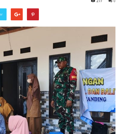
277
0
er