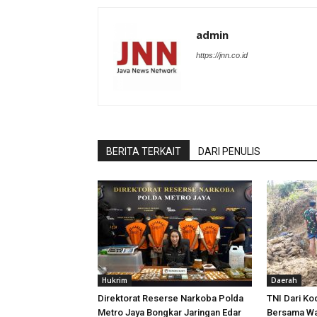
admin
https://jnn.co.id
BERITA TERKAIT
DARI PENULIS
Hukrim
Daerah
Direktorat Reserse Narkoba Polda
TNI Dari K
Metro Jaya Bongkar Jaringan Edar
Bersama Wa