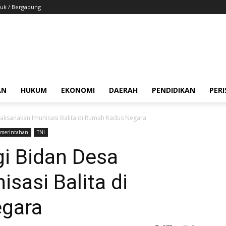
uk / Bergabung
AN
HUKUM
EKONOMI
DAERAH
PENDIDIKAN
PER
aksanakan Imunisasi Balita di Rumah Kadus Negara
emerintahan
TNI
i Bidan Desa
sasi Balita di
gara