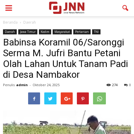
Beranda
Daerah
Daerah
Jawa Timur
Kodim
Masyarakat
Pertanian
TNI
Babinsa Koramil 06/Saronggi
Serma M. Jufri Bantu Petani
Olah Lahan Untuk Tanam Padi
di Desa Nambakor
Penulis
admin
-
Oktober 24, 2025
274
0