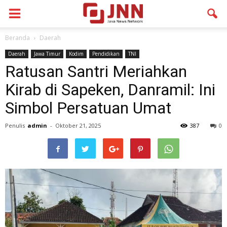
Beranda
Daerah
Daerah
Jawa Timur
Kodim
Pendidikan
TNI
Ratusan Santri Meriahkan
Kirab di Sapeken, Danramil: Ini
Simbol Persatuan Umat
Penulis
admin
-
Oktober 21, 2025
387
0