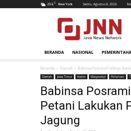
C
23.6
Sabtu, Agustus 8, 2026
Ma
New York
JNN.co.id
BERANDA
NASIONAL
PEMERINTAH
Beranda
Daerah
Babinsa Posramil Talango Bantu
Daerah
Jawa Timur
Kodim
Masyarakat
Pertanian
T
Babinsa Posrami
Petani Lakukan 
Jagung