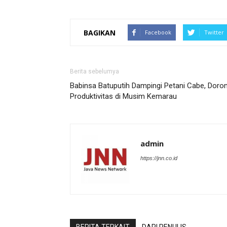
BAGIKAN
Facebook
Twitter
Berita sebelumya
Babinsa Batuputih Dampingi Petani Cabe, Doro
Produktivitas di Musim Kemarau
admin
https://jnn.co.id