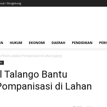
suk / Bergabung
AN
HUKUM
EKONOMI
DAERAH
PENDIDIKAN
PER
 Petani Lakukan Pompanisasi di Lahan Jagung
NI
l Talango Bantu
Pompanisasi di Lahan