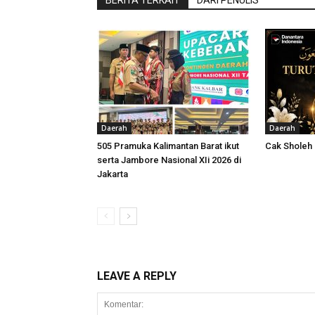
BERITA TERKAIT
DARI PENULIS
Daerah
Daerah
505 Pramuka Kalimantan Barat ikut
Cak Sholeh
serta Jambore Nasional XIi 2026 di
Jakarta
LEAVE A REPLY