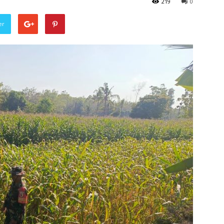
219
0
er