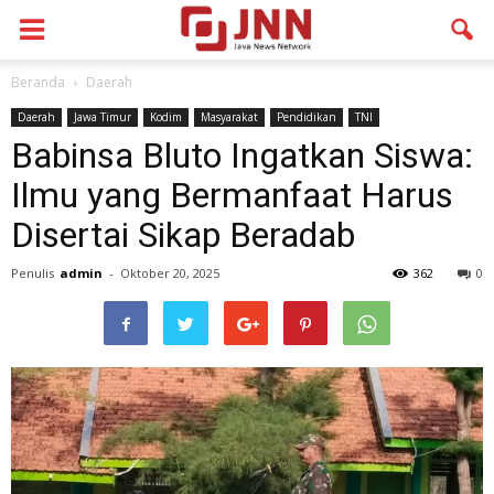
Beranda
Daerah
Daerah
Jawa Timur
Kodim
Masyarakat
Pendidikan
TNI
Babinsa Bluto Ingatkan Siswa:
Ilmu yang Bermanfaat Harus
Disertai Sikap Beradab
Penulis
admin
-
Oktober 20, 2025
362
0