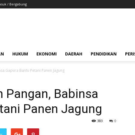
suk / Bergabung
AN
HUKUM
EKONOMI
DAERAH
PENDIDIKAN
PER
sa Gapura Bantu Petani Panen Jagung
 Pangan, Babinsa
tani Panen Jagung
383
0
er