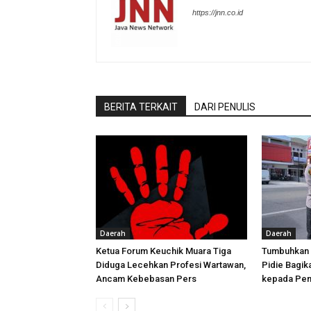
https://jnn.co.id
BERITA TERKAIT
DARI PENULIS
Daerah
Daerah
Ketua Forum Keuchik Muara Tiga
‎Tumbuhkan 
Diduga Lecehkan Profesi Wartawan,
Pidie Bagik
Ancam Kebebasan Pers
kepada Pen