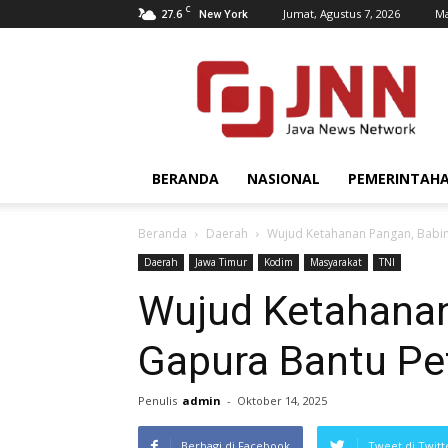
C
27.6
Jumat, Agustus 7, 2026
Ma
New York
JNN.co.id
BERANDA
NASIONAL
PEMERINTAH
Beranda
Daerah
Wujud Ketahanan Pangan, Babin
Daerah
Jawa Timur
Kodim
Masyarakat
TNI
Wujud Ketahanan
Gapura Bantu Pe
Penulis
admin
-
Oktober 14, 2025
Berbagi di Facebook
Tweet di Twitt