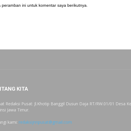
 peramban ini untuk komentar saya berikutnya.
NTANG KITA
at Redaksi Pusat: Jl.Khotip Banggil Dusun Daja RT/RW.01/01 Desa
insi Jawa Timur.
ngi kami:
redaksijnnpusat@gmail.com