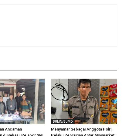
BUMN/BUMD
aan Ancaman
Menyamar Sebagai Anggota Polri,
 di Bekasi, Pelapor SM
Pelaku Pencurian Antar Minimarket