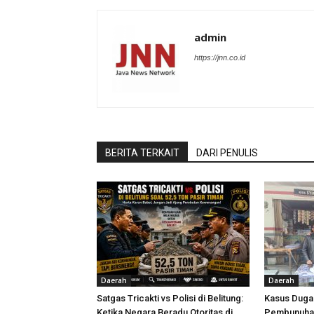
admin
https://jnn.co.id
BERITA TERKAIT
DARI PENULIS
Daerah
Daerah
Satgas Tricakti vs Polisi di Belitung:
Kasus Dug
Ketika Negara Beradu Otoritas di
Pembunuhan