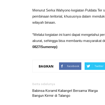
Menurut Serka Wahyono kegiatan Puldata Ter 
pembinaan teritorial, khususnya dalam mendu
wilayah binaan.
“Melalui kegiatan ini kami dapat mengetahui pe
akurat, sehingga bisa membantu masyarakat de
0827/Sumenep)
BAGIKAN
Facebook
Twitter
Berita sebelumya
Babinsa Koramil Kalianget Bersama Warga
Bangun Kirmir di Talango