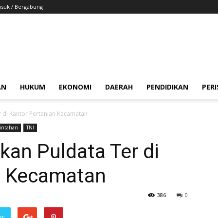
suk / Bergabung
AN
HUKUM
EKONOMI
DAERAH
PENDIDIKAN
PER
 di Kantor Pertanian Kecamatan
intahan
TNI
an Puldata Ter di
n Kecamatan
386
0
er