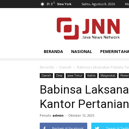
C
31.3
Sabtu, Agustus 8, 2026
Ma
New York
JNN.co.id
BERANDA
NASIONAL
PEMERINTAH
Beranda
Daerah
Babinsa Laksanakan Puldata Ter
Daerah
Desa
Jawa Timur
Kodim
Masyarakat
Pemer
Babinsa Laksanak
Kantor Pertania
Penulis
admin
-
Oktober 12, 2025
Berbagi di Facebook
Tweet di Twitt