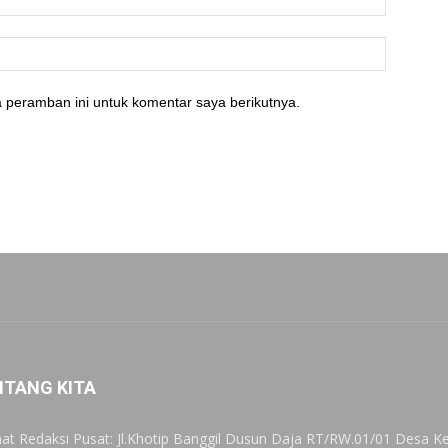
 peramban ini untuk komentar saya berikutnya.
NTANG KITA
at Redaksi Pusat: Jl.Khotip Banggil Dusun Daja RT/RW.01/01 Desa