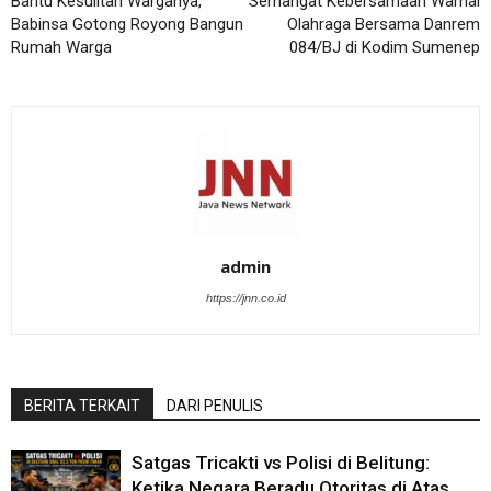
Bantu Kesulitan Warganya,
Semangat Kebersamaan Warnai
Babinsa Gotong Royong Bangun
Olahraga Bersama Danrem
Rumah Warga
084/BJ di Kodim Sumenep
admin
https://jnn.co.id
BERITA TERKAIT
DARI PENULIS
Satgas Tricakti vs Polisi di Belitung:
Ketika Negara Beradu Otoritas di Atas