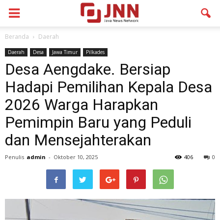
Beranda
Daerah
Daerah
Desa
Jawa Timur
Pilkades
Desa Aengdake. Bersiap
Hadapi Pemilihan Kepala Desa
2026 Warga Harapkan
Pemimpin Baru yang Peduli
dan Mensejahterakan
Penulis
admin
-
Oktober 10, 2025
406
0