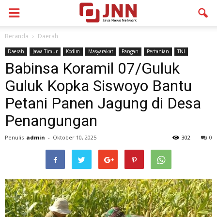
Beranda
Daerah
Daerah
Jawa Timur
Kodim
Masyarakat
Pangan
Pertanian
TNI
Babinsa Koramil 07/Guluk
Guluk Kopka Siswoyo Bantu
Petani Panen Jagung di Desa
Penangungan
Penulis
admin
-
Oktober 10, 2025
302
0