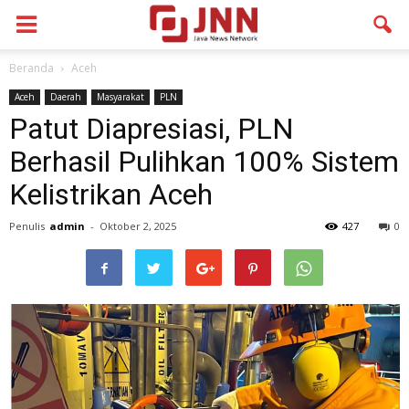
Beranda
Aceh
Aceh
Daerah
Masyarakat
PLN
Patut Diapresiasi, PLN
Berhasil Pulihkan 100% Sistem
Kelistrikan Aceh
Penulis
admin
-
Oktober 2, 2025
427
0