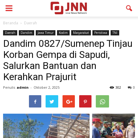
Beranda
Daerah
Daerah
Dandim
Jawa Timur
Kodim
Masyarakat
Peristiwa
TNI
Dandim 0827/Sumenep Tinjau
Korban Gempa di Sapudi,
Salurkan Bantuan dan
Kerahkan Prajurit
Penulis
admin
-
Oktober 2, 2025
302
0