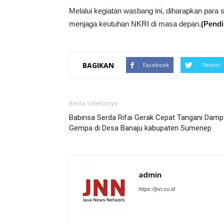
Melalui kegiatan wasbang ini, diharapkan pa
menjaga keutuhan NKRI di masa depan
.(Pend
BAGIKAN
Facebook
Twitter
Berita sebelumya
Babinsa Serda Rifai Gerak Cepat Tangani Damp
Gempa di Desa Banaju kabupaten Sumenep
admin
https://jnn.co.id