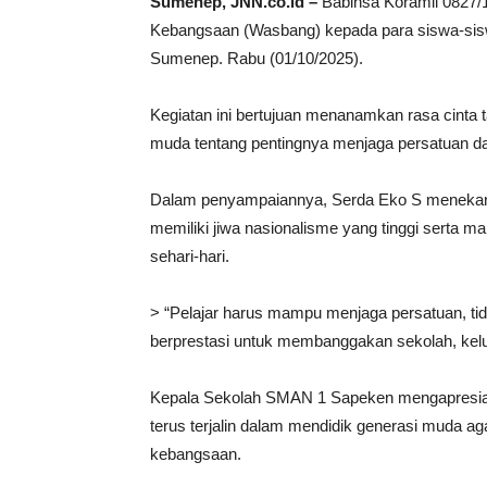
Sumenep, JNN.co.id –
Babinsa Koramil 0827/
Kebangsaan (Wasbang) kepada para siswa-si
Sumenep. Rabu (01/10/2025).
Kegiatan ini bertujuan menanamkan rasa cinta 
muda tentang pentingnya menjaga persatuan d
Dalam penyampaiannya, Serda Eko S menekank
memiliki jiwa nasionalisme yang tinggi serta 
sehari-hari.
> “Pelajar harus mampu menjaga persatuan, tida
berprestasi untuk membanggakan sekolah, kel
Kepala Sekolah SMAN 1 Sapeken mengapresiasi
terus terjalin dalam mendidik generasi muda agar
kebangsaan.