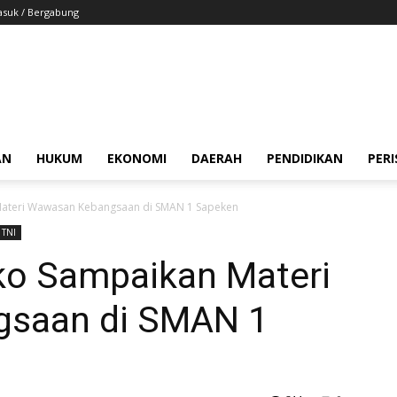
suk / Bergabung
AN
HUKUM
EKONOMI
DAERAH
PENDIDIKAN
PER
Materi Wawasan Kebangsaan di SMAN 1 Sapeken
TNI
ko Sampaikan Materi
saan di SMAN 1