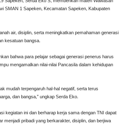
19 Sapeken, Serda Eko S, memberikan materi Wawasan
swi SMAN 1 Sapeken, Kecamatan Sapeken, Kabupaten
tanah air, disiplin, serta meningkatkan pemahaman generasi
an kesatuan bangsa.
an bahwa para pelajar sebagai generasi penerus harus
mampu mengamalkan nilai-nilai Pancasila dalam kehidupan
k mudah terpengaruh hal-hal negatif, serta terus
uarga, dan bangsa,” ungkap Serda Eko.
 kegiatan ini dan berharap kerja sama dengan TNI dapat
 menjadi pribadi yang berkarakter, disiplin, dan berjiwa