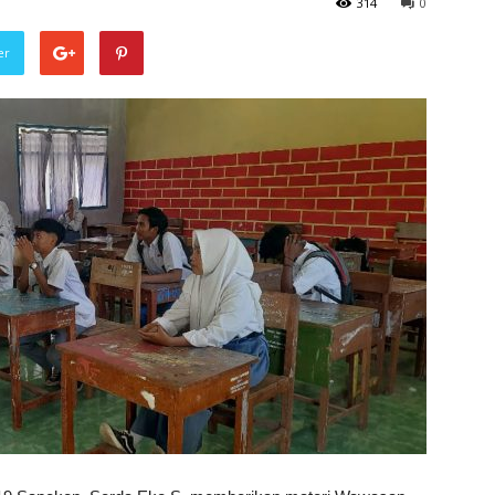
314
0
er