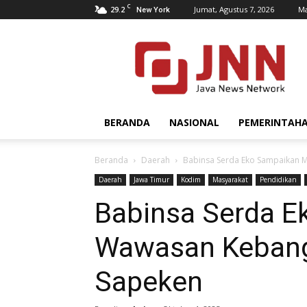
C
29.2
Jumat, Agustus 7, 2026
Ma
New York
JNN.co.id
BERANDA
NASIONAL
PEMERINTAH
Beranda
Daerah
Babinsa Serda Eko Sampaikan 
Daerah
Jawa Timur
Kodim
Masyarakat
Pendidikan
Babinsa Serda E
Wawasan Kebang
Sapeken