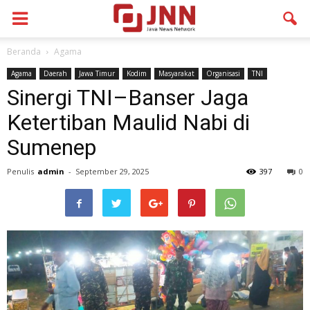
Beranda
Agama
Agama
Daerah
Jawa Timur
Kodim
Masyarakat
Organisasi
TNI
Sinergi TNI–Banser Jaga
Ketertiban Maulid Nabi di
Sumenep
Penulis
admin
-
September 29, 2025
397
0