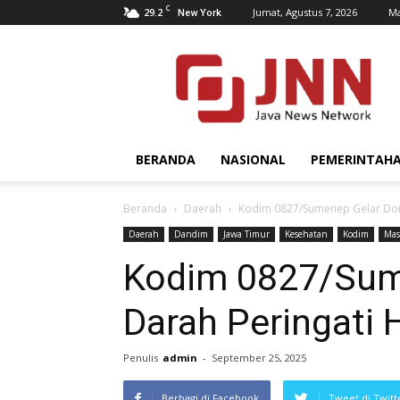
C
29.2
Jumat, Agustus 7, 2026
Ma
New York
JNN.co.id
BERANDA
NASIONAL
PEMERINTAH
Beranda
Daerah
Kodim 0827/Sumenep Gelar Dono
Daerah
Dandim
Jawa Timur
Kesehatan
Kodim
Mas
Kodim 0827/Sum
Darah Peringati 
Penulis
admin
-
September 25, 2025
Berbagi di Facebook
Tweet di Twitt