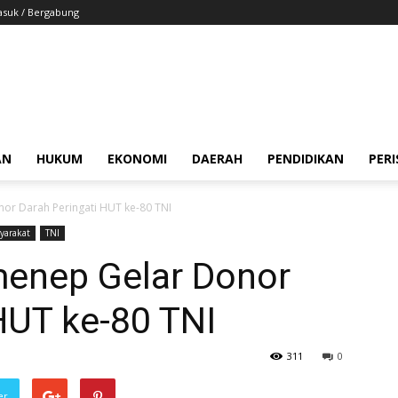
suk / Bergabung
AN
HUKUM
EKONOMI
DAERAH
PENDIDIKAN
PER
r Darah Peringati HUT ke-80 TNI
yarakat
TNI
enep Gelar Donor
HUT ke-80 TNI
311
0
er