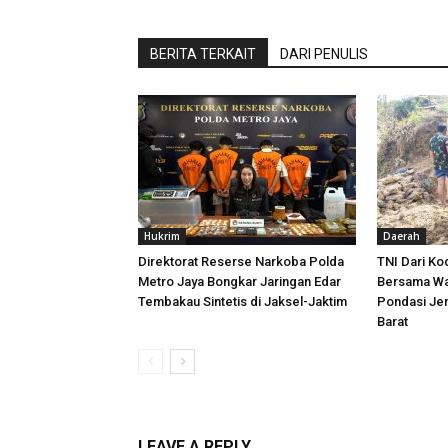
BERITA TERKAIT
DARI PENULIS
Hukrim
Daerah
Direktorat Reserse Narkoba Polda
TNI Dari K
Metro Jaya Bongkar Jaringan Edar
Bersama Wa
Tembakau Sintetis di Jaksel-Jaktim
Pondasi Je
Barat
LEAVE A REPLY