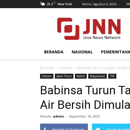
C
25.3
Kamis, Agustus 6, 2026
Ma
New York
JNN.co.id
BERANDA
NASIONAL
PEMERINTAH
Beranda
Daerah
Babinsa Turun Tangan, Pengebo
Daerah
Jawa Timur
Kodim
Masyarakat
TNI
Babinsa Turun T
Air Bersih Dimul
Penulis
admin
-
September 18, 2025
Berbagi di Facebook
Tweet di Twitt