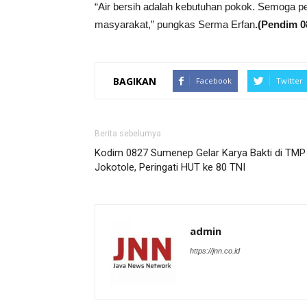
“Air bersih adalah kebutuhan pokok. Semoga pe
masyarakat,” pungkas Serma Erfan
.(Pendim 
BAGIKAN
Facebook
Twitter
Berita sebelumya
Kodim 0827 Sumenep Gelar Karya Bakti di TMP
Jokotole, Peringati HUT ke 80 TNI
admin
https://jnn.co.id