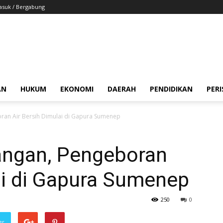
suk / Bergabung
AN
HUKUM
EKONOMI
DAERAH
PENDIDIKAN
PER
ran Air Bersih Dimulai di Gapura Sumenep
angan, Pengeboran
ai di Gapura Sumenep
250
0
er