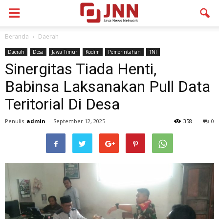
Beranda
Daerah
Daerah
Desa
Jawa Timur
Kodim
Pemerintahan
TNI
Sinergitas Tiada Henti,
Babinsa Laksanakan Pull Data
Teritorial Di Desa
Penulis
admin
-
September 12, 2025
358
0