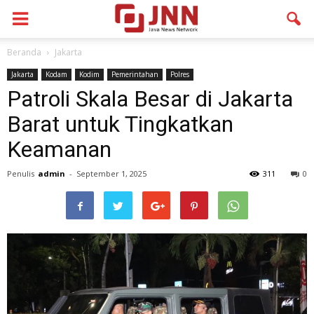
Beranda
Jakarta
Jakarta
Kodam
Kodim
Pemerintahan
Polres
Patroli Skala Besar di Jakarta
Barat untuk Tingkatkan
Keamanan
Penulis
admin
-
September 1, 2025
311
0