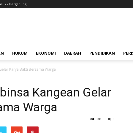
suk / Bergabung
AN
HUKUM
EKONOMI
DAERAH
PENDIDIKAN
PER
 Gelar Karya Bakti Bersama Warga
abinsa Kangean Gelar
sama Warga
310
0
er