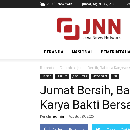
C
29.2
Jumat, Agustus 7, 2026
Ma
New York
JNN.co.id
BERANDA
NASIONAL
PEMERINTAH
Beranda
Daerah
Jumat Bersih, Babinsa Kangean
Daerah
Hukum
Jawa Timur
Masyarakat
TNI
Jumat Bersih, B
Karya Bakti Ber
Penulis
admin
-
Agustus 29, 2025
Berbagi di Facebook
Tweet di Twitt