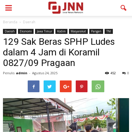
Beranda
Daerah
Daerah
Ekonomi
Jawa Timur
Kodim
Masyarakat
Pangan
TNI
129 Sak Beras SPHP Ludes
dalam 4 Jam di Koramil
0827/09 Pragaan
Penulis
admin
-
Agustus 24, 2025
452
0