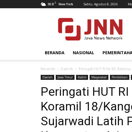
C
30.8
Sabtu, Agustus 8, 2026
Ma
New York
JNN.co.id
BERANDA
NASIONAL
PEMERINTAH
Beranda
Daerah
Peringati HUT RI Ke 80, Babinsa
Daerah
Jawa Timur
Kodim
Masyarakat
Pendidikan
Peringati HUT RI
Koramil 18/Kang
Sujarwadi Latih 