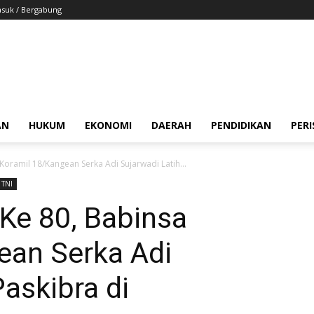
suk / Bergabung
AN
HUKUM
EKONOMI
DAERAH
PENDIDIKAN
PER
 Koramil 18/Kangean Serka Adi Sujarwadi Latih...
TNI
 Ke 80, Babinsa
ean Serka Adi
Paskibra di