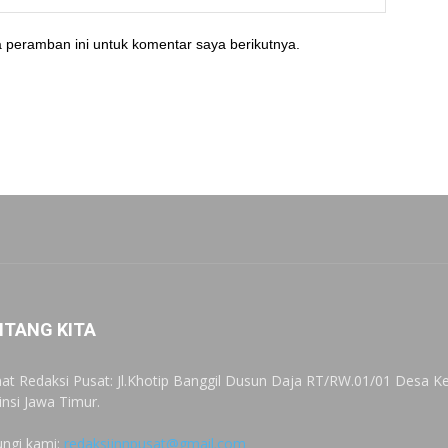
 peramban ini untuk komentar saya berikutnya.
NTANG KITA
at Redaksi Pusat: Jl.Khotip Banggil Dusun Daja RT/RW.01/01 Desa
insi Jawa Timur.
ngi kami:
redaksijnnpusat@gmail.com