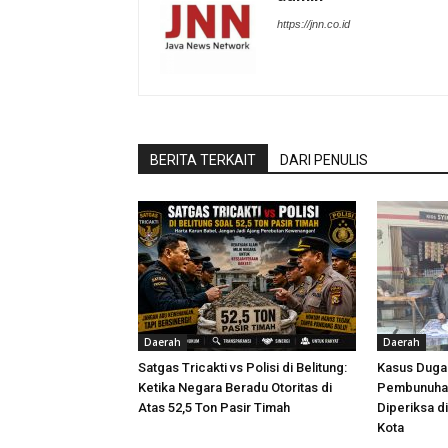
https://jnn.co.id
BERITA TERKAIT
DARI PENULIS
Daerah
Daerah
Satgas Tricakti vs Polisi di Belitung:
Kasus Dug
Ketika Negara Beradu Otoritas di
Pembunuhan
Atas 52,5 Ton Pasir Timah
Diperiksa d
Kota