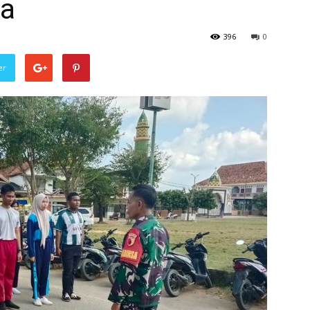
sa
396
0
er