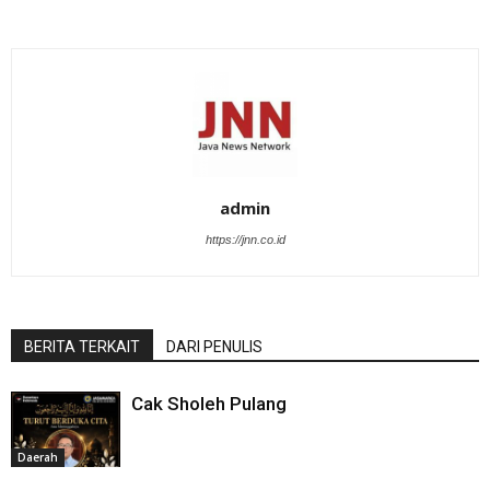
admin
https://jnn.co.id
BERITA TERKAIT
DARI PENULIS
Cak Sholeh Pulang
Daerah