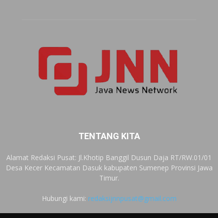
TENTANG KITA
Alamat Redaksi Pusat: Jl.Khotip Banggil Dusun Daja RT/RW.01/01
Desa Kecer Kecamatan Dasuk kabupaten Sumenep Provinsi Jawa
Timur.
Hubungi kami:
redaksijnnpusat@gmail.com