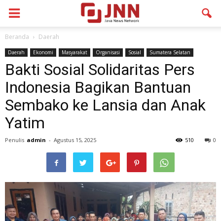
Beranda
Daerah
Daerah
Ekonomi
Masyarakat
Organisasi
Sosial
Sumatera Selatan
Bakti Sosial Solidaritas Pers
Indonesia Bagikan Bantuan
Sembako ke Lansia dan Anak
Yatim
Penulis
admin
-
Agustus 15, 2025
510
0