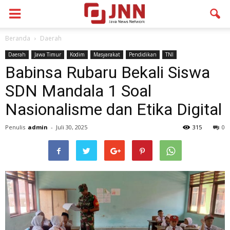
Beranda
Daerah
Daerah
Jawa Timur
Kodim
Masyarakat
Pendidikan
TNI
Babinsa Rubaru Bekali Siswa
SDN Mandala 1 Soal
Nasionalisme dan Etika Digital
Penulis
admin
-
Juli 30, 2025
315
0