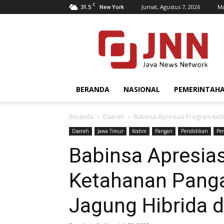
C
31.5
Jumat, Agustus 7, 2026
Ma
New York
JNN.co.id
BERANDA
NASIONAL
PEMERINTAH
Beranda
Daerah
Babinsa Apresiasi Program Ket
Daerah
Jawa Timur
Kodim
Pangan
Pendidikan
Pe
Babinsa Apresia
Ketahanan Pang
Jagung Hibrida d