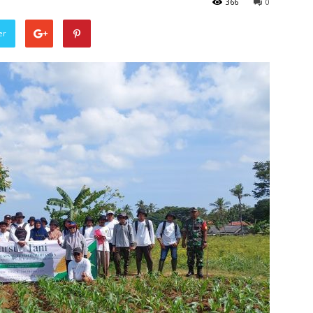
366
0
er