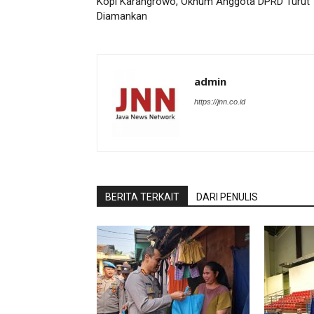
Kopi Karangrowo, Oknum Anggota DPRD Turut
Diamankan
admin
https://jnn.co.id
BERITA TERKAIT
DARI PENULIS