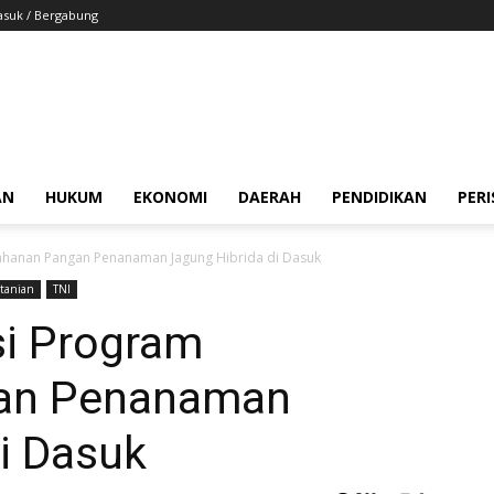
suk / Bergabung
AN
HUKUM
EKONOMI
DAERAH
PENDIDIKAN
PER
ahanan Pangan Penanaman Jagung Hibrida di Dasuk
rtanian
TNI
si Program
an Penanaman
i Dasuk