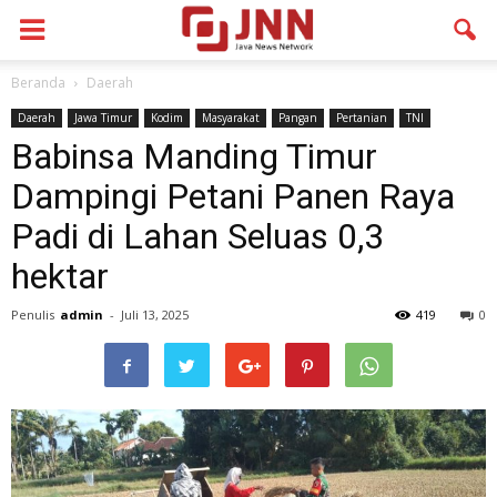
Beranda
Daerah
Daerah
Jawa Timur
Kodim
Masyarakat
Pangan
Pertanian
TNI
Babinsa Manding Timur
Dampingi Petani Panen Raya
Padi di Lahan Seluas 0,3
hektar
Penulis
admin
-
Juli 13, 2025
419
0