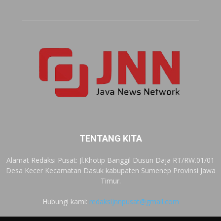
TENTANG KITA
Alamat Redaksi Pusat: Jl.Khotip Banggil Dusun Daja RT/RW.01/01
Desa Kecer Kecamatan Dasuk kabupaten Sumenep Provinsi Jawa
Timur.
Hubungi kami:
redaksijnnpusat@gmail.com