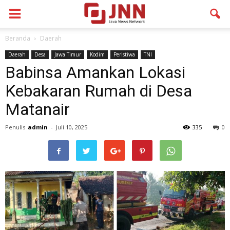
Beranda
Daerah
Daerah
Desa
Jawa Timur
Kodim
Peristiwa
TNI
Babinsa Amankan Lokasi
Kebakaran Rumah di Desa
Matanair
Penulis
admin
-
Juli 10, 2025
335
0