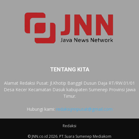
TENTANG KITA
Alamat Redaksi Pusat: Jl.Khotip Banggil Dusun Daja RT/RW.01/01
Desa Kecer Kecamatan Dasuk kabupaten Sumenep Provinsi Jawa
Timur.
Hubungi kami:
redaksijnnpusat@gmail.com
Redaksi
© JNN.co.id 2026. PT.Suara Sumenep Mediakom