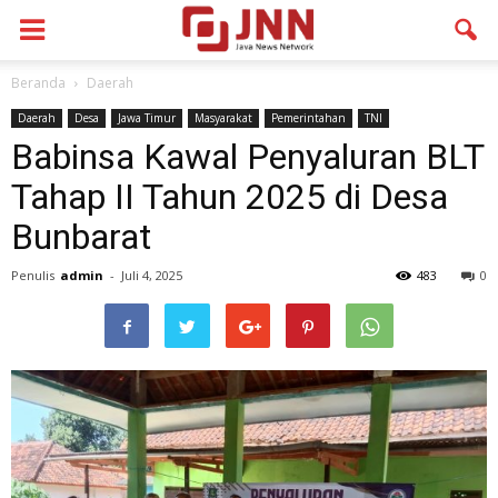
Beranda
Daerah
Daerah
Desa
Jawa Timur
Masyarakat
Pemerintahan
TNI
Babinsa Kawal Penyaluran BLT
Tahap II Tahun 2025 di Desa
Bunbarat
Penulis
admin
-
Juli 4, 2025
483
0