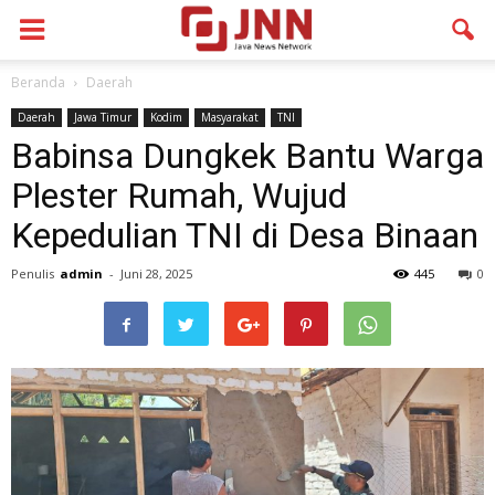
Beranda
Daerah
Daerah
Jawa Timur
Kodim
Masyarakat
TNI
Babinsa Dungkek Bantu Warga
Plester Rumah, Wujud
Kepedulian TNI di Desa Binaan
Penulis
admin
-
Juni 28, 2025
445
0