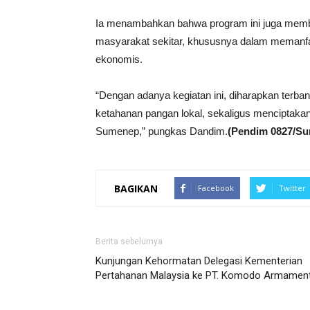
Ia menambahkan bahwa program ini juga memb
masyarakat sekitar, khususnya dalam memanfaat
ekonomis.
“Dengan adanya kegiatan ini, diharapkan terb
ketahanan pangan lokal, sekaligus menciptakan
Sumenep,” pungkas Dandim.
(Pendim 0827/S
BAGIKAN
Facebook
Twitter
Berita sebelumya
Kunjungan Kehormatan Delegasi Kementerian
Pertahanan Malaysia ke PT. Komodo Armamen