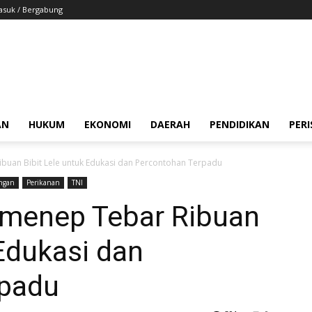
suk / Bergabung
AN
HUKUM
EKONOMI
DAERAH
PENDIDIKAN
PER
uan Bibit Lele untuk Edukasi dan Percontohan Terpadu
ngan
Perikanan
TNI
menep Tebar Ribuan
 Edukasi dan
rpadu