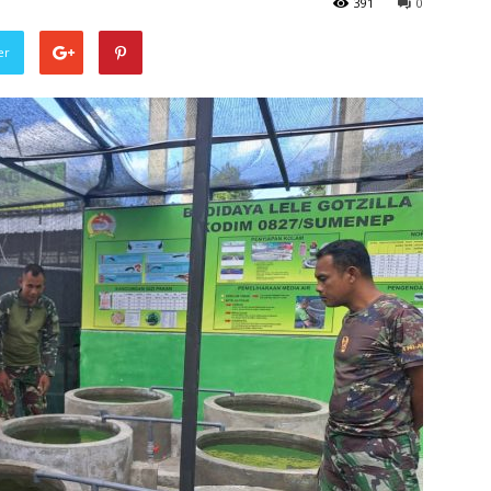
391
0
er