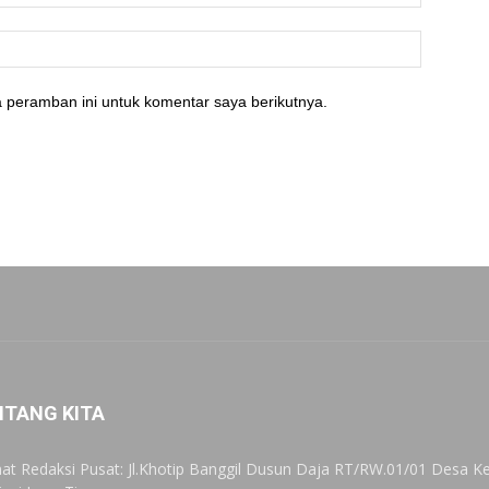
 peramban ini untuk komentar saya berikutnya.
NTANG KITA
at Redaksi Pusat: Jl.Khotip Banggil Dusun Daja RT/RW.01/01 Desa