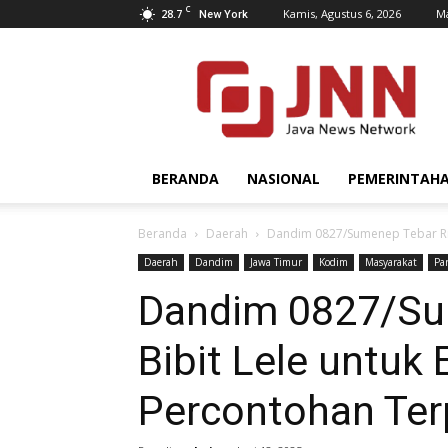
C
28.7
Kamis, Agustus 6, 2026
Ma
New York
JNN.co.id
BERANDA
NASIONAL
PEMERINTAH
Beranda
Daerah
Dandim 0827/Sumenep Tebar Rib
Daerah
Dandim
Jawa Timur
Kodim
Masyarakat
Pa
Dandim 0827/Su
Bibit Lele untuk
Percontohan Te