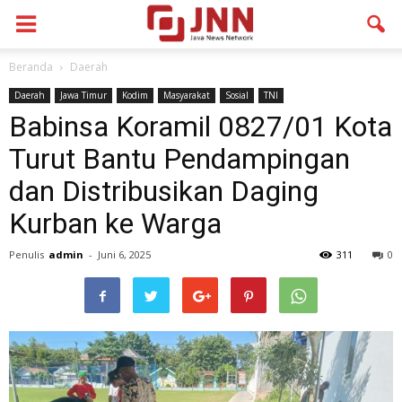
Beranda
Daerah
Daerah
Jawa Timur
Kodim
Masyarakat
Sosial
TNI
Babinsa Koramil 0827/01 Kota
Turut Bantu Pendampingan
dan Distribusikan Daging
Kurban ke Warga
Penulis
admin
-
Juni 6, 2025
311
0