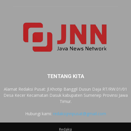
TENTANG KITA
Alamat Redaksi Pusat: Jl.Khotip Banggil Dusun Daja RT/RW.01/01
Desa Kecer Kecamatan Dasuk kabupaten Sumenep Provinsi Jawa
Timur.
Hubungi kami:
redaksijnnpusat@gmail.com
Redaksi