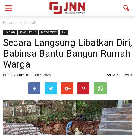
Beranda
Daerah
Daerah
Jawa Timur
Masyarakat
TNI
Secara Langsung Libatkan Diri,
Babinsa Bantu Bangun Rumah
Warga
Penulis
admin
-
Juni 3, 2025
293
0