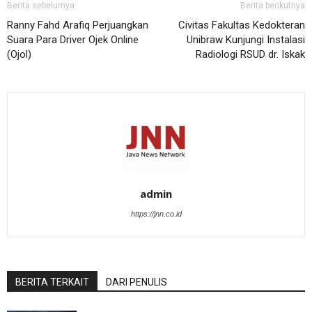
Berita sebelumya
Berita berikutnya
Ranny Fahd Arafiq Perjuangkan
Civitas Fakultas Kedokteran
Suara Para Driver Ojek Online
Unibraw Kunjungi Instalasi
(Ojol)
Radiologi RSUD dr. Iskak
admin
https://jnn.co.id
BERITA TERKAIT
DARI PENULIS