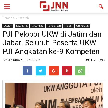
Beranda
Daerah
Daerah
Jawa Barat
Organisasi
Pendidikan
Profesi
Universitas
PJI Pelopor UKW di Jatim dan
Jabar. Seluruh Peserta UKW
PJI Angkatan ke-9 Kompeten
Penulis
admin
-
Juni 3, 2025
416
0