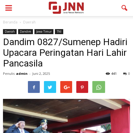
Beranda
Daerah
Daerah
Dandim
Jawa Timur
TNI
Dandim 0827/Sumenep Hadiri
Upacara Peringatan Hari Lahir
Pancasila
Penulis
admin
-
Juni 2, 2025
441
0