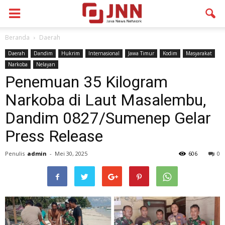
Beranda
Daerah
Daerah
Dandim
Hukrim
Internasional
Jawa Timur
Kodim
Masyarakat
Narkoba
Nelayan
Penemuan 35 Kilogram
Narkoba di Laut Masalembu,
Dandim 0827/Sumenep Gelar
Press Release
Penulis
admin
-
Mei 30, 2025
606
0