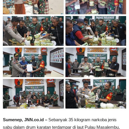
Sumenep, JNN.co.id –
Sebanyak 35 kilogram narkoba jenis
sabu dalam drum karatan terdampar di laut Pulau Masalembu,